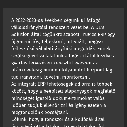
A 2022-2023-as években cégünk új átfogó
vállalatirányítási rendszert vezet be. A DLM
Solution által cégünkre szabott TruMes ERP egy
újgenerációs, teljeskörű, integrált, magyar
fejlesztésű vállalatirányítási megoldás. Ennek
segítségével vállalatunk a logisztikától kezdve a
gyártás tervezésén keresztül egészen az
utánkövetésig minden folyamatot központilag
tud irányítani, követni, monitorozni.
Az integrált ERP lehetőségek ad arra is többek
között, hogy a beépített alapanyagok megfelelő
minőségét igazoló dokumentumokat valós
időben tudjuk ellenőrizni és igény esetén a
megrendelőnk bocsájtani.
Célunk, hogy a rendszer és a kollégák által
összegyűjtött adatokat, tapasztalatokat fel