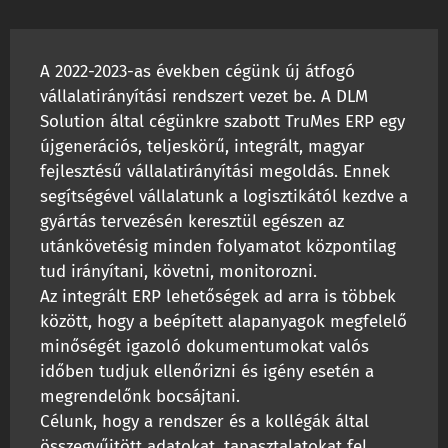
A 2022-2023-as években cégünk új átfogó
vállalatirányítási rendszert vezet be. A DLM
Solution által cégünkre szabott TruMes ERP egy
újgenerációs, teljeskörű, integrált, magyar
fejlesztésű vállalatirányítási megoldás. Ennek
segítségével vállalatunk a logisztikától kezdve a
gyártás tervezésén keresztül egészen az
utánkövetésig minden folyamatot központilag
tud irányítani, követni, monitorozni.
Az integrált ERP lehetőségek ad arra is többek
között, hogy a beépített alapanyagok megfelelő
minőségét igazoló dokumentumokat valós
időben tudjuk ellenőrizni és igény esetén a
megrendelőnk bocsájtani.
Célunk, hogy a rendszer és a kollégák által
összegyűjtött adatokat, tapasztalatokat fel