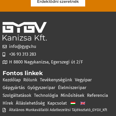
Érdeklődni szeretnék
info@gygv.hu
+36 93 313 283
H 8800 Nagykanizsa, Egerszegi út 2/F
Fontos linkek
Kezdőlap
Rólunk
Tevékenységünk
Vegyipar
Gépgyártás
Gyógyszeripar
Élelmiszeripar
Szolgáltatások
Technológia
Minősítések
Referencia
Hírek
Álláslehetőség
Kapcsolat
Általános Munkavállalói Adatkezelési Tájékoztató_GYGV_Kft