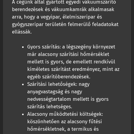
A cégünk által gyártott egyedi vákuumszárító
berendezések és vákuumkamrák alkalmasak
arra, hogy a vegyipar, élelmiszeripar és
gyógyszeripar területén felmerülő feladatokat
ellássák.
Gyors szárítás: a légszegény környezet
már alacsony szárítási hőmérséklet
mellett is gyors, de emellett rendkívül
kíméletes szárítást eredményez, mint az
egyéb szárítóberendezések.
Szárítási lehetőségek: nagy
anyagvastagság és nagy
nedvességtartalom mellett is gyors
szárítás lehetséges.
Alacsony működtetési költségek:
köszönhetően az alacsony fűtési
hőmérsékletnek, a termikus és