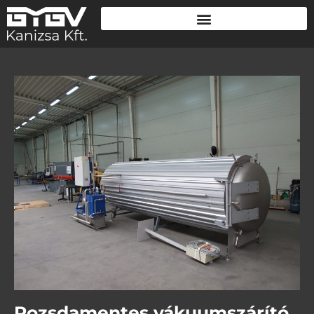
Rozsdamentes vákuumszárító