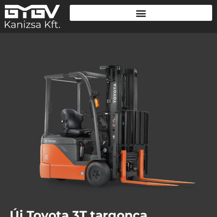
Új Toyota 3T targonca