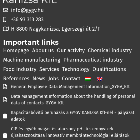
info@gygv.hu
+36 93 313 283
H 8800 Nagykanizsa, Egerszegi út 2/F
Important links
Homepage
About us
Our activity
Chemical industry
Machine manufacturing
Pharmaceutical industry
Food industry
Services
Technology
Qualifications
References
News
Jobs
Contact
General Employee Data Management Information_GYGV_Kft
Data Management Information about the handling of personal
data of contacts_GYGV_Kft
Kapacitásbővítő beruházás a GYGV KANIZSA Kft-nél - pályázati
adatok
CIP és egyéb magas és alacsony pH-jú szennyvizek
újrahasznosítása innovatív membrántechnológiai eljárások