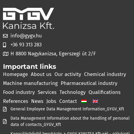
info@gygv.hu
+36 93 313 283
H 8800 Nagykanizsa, Egerszegi út 2/F
Important links
Homepage
About us
Our activity
Chemical industry
Machine manufacturing
Pharmaceutical industry
Food industry
Services
Technology
Qualifications
References
News
Jobs
Contact
General Employee Data Management Information_GYGV_Kft
Data Management Information about the handling of personal
data of contacts_GYGV_Kft
Kapacitásbővítő beruházás a GYGV KANIZSA Kft-nél - pályázati