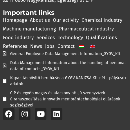
H 8800 Nagykanizsa, Egerszegi út 2/F
Important links
Homepage
About us
Our activity
Chemical industry
Machine manufacturing
Pharmaceutical industry
Food industry
Services
Technology
Qualifications
References
News
Jobs
Contact
General Employee Data Management Information_GYGV_Kft
Data Management Information about the handling of personal
data of contacts_GYGV_Kft
Kapacitásbővítő beruházás a GYGV KANIZSA Kft-nél - pályázati
adatok
CIP és egyéb magas és alacsony pH-jú szennyvizek
újrahasznosítása innovatív membrántechnológiai eljárások
segítségével