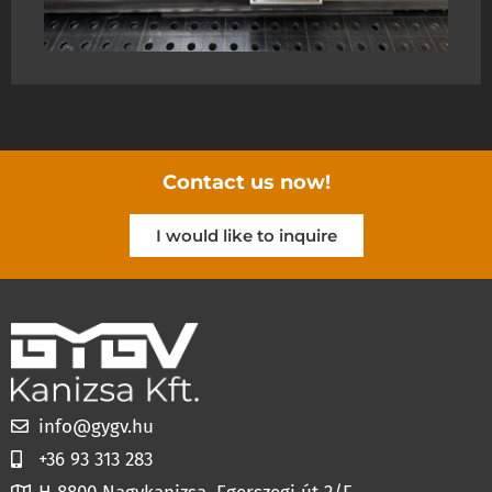
Contact us now!
I would like to inquire
info@gygv.hu
+36 93 313 283