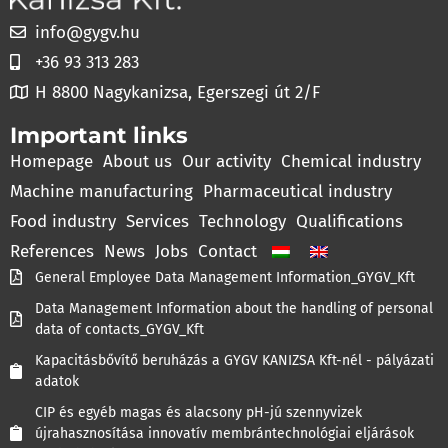
info@gygv.hu
+36 93 313 283
H 8800 Nagykanizsa, Egerszegi út 2/F
Important links
Homepage
About us
Our activity
Chemical industry
Machine manufacturing
Pharmaceutical industry
Food industry
Services
Technology
Qualifications
References
News
Jobs
Contact
General Employee Data Management Information_GYGV_Kft
Data Management Information about the handling of personal
data of contacts_GYGV_Kft
Kapacitásbővítő beruházás a GYGV KANIZSA Kft-nél - pályázati
adatok
CIP és egyéb magas és alacsony pH-jú szennyvizek
újrahasznosítása innovatív membrántechnológiai eljárások