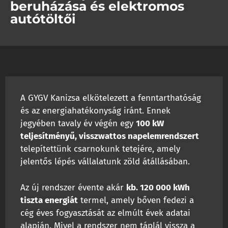
beruházása és elektromos
autótöltői
A GYGV Kanizsa elkötelezett a fenntarthatóság
és az energiahatékonyság iránt. Ennek
jegyében tavaly év végén egy
100 kW
teljesítményű, visszwattos napelemrendszert
telepítettünk csarnokunk tetejére, amely
jelentős lépés vállalatunk zöld átállásában.
Az új rendszer évente akár
kb. 120 000 kWh
tiszta energiát
termel, amely bőven fedezi a
cég éves fogyasztását az elmúlt évek adatai
alapján. Mivel a rendszer nem táplál vissza a