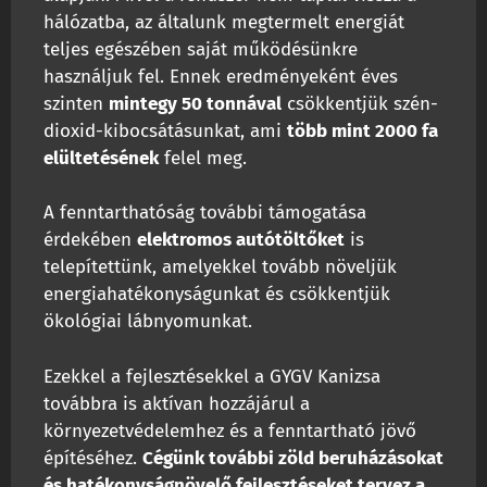
hálózatba, az általunk megtermelt energiát
teljes egészében saját működésünkre
használjuk fel. Ennek eredményeként éves
szinten
mintegy 50 tonnával
csökkentjük szén-
dioxid-kibocsátásunkat, ami
több mint 2000 fa
elültetésének
felel meg.
A fenntarthatóság további támogatása
érdekében
elektromos autótöltőket
is
telepítettünk, amelyekkel tovább növeljük
energiahatékonyságunkat és csökkentjük
ökológiai lábnyomunkat.
Ezekkel a fejlesztésekkel a GYGV Kanizsa
továbbra is aktívan hozzájárul a
környezetvédelemhez és a fenntartható jövő
építéséhez.
Cégünk további zöld beruházásokat
és hatékonyságnövelő fejlesztéseket tervez a