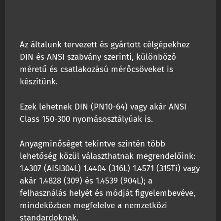
Az általunk tervezett és gyártott célgépekhez
DIN és ANSI szabvány szerinti, különböző
méretű és csatlakozású mérőcsöveket is
készítünk.
Ezek lehetnek DIN (PN10-64) vagy akár ANSI
Class 150-300 nyomásosztályúak is.
Anyagminőséget tekintve szintén több
lehetőség közül választhatnak megrendelőink:
1.4307 (AISI304L) 1.4404 (316L) 1.4571 (315Ti) vagy
akár 1.4828 (309) és 1.4539 (904L); a
felhasználás helyét és módját figyelembevéve,
mindeközben megfelelve a nemzetközi
standardoknak.