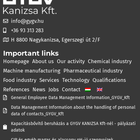
info@gygv.hu
+36 93 313 283
H 8800 Nagykanizsa, Egerszegi út 2/F
Important links
Homepage
About us
Our activity
Chemical industry
Machine manufacturing
Pharmaceutical industry
Food industry
Services
Technology
Qualifications
References
News
Jobs
Contact
General Employee Data Management Information_GYGV_Kft
Data Management Information about the handling of personal
data of contacts_GYGV_Kft
Kapacitásbővítő beruházás a GYGV KANIZSA Kft-nél - pályázati
adatok
CIP és egyéb magas és alacsony pH-jú szennyvizek