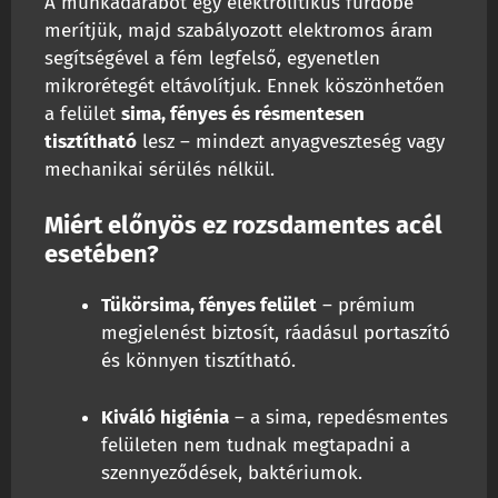
A munkadarabot egy elektrolitikus fürdőbe
merítjük, majd szabályozott elektromos áram
segítségével a fém legfelső, egyenetlen
mikrorétegét eltávolítjuk. Ennek köszönhetően
a felület
sima, fényes és résmentesen
tisztítható
lesz – mindezt anyagveszteség vagy
mechanikai sérülés nélkül.
Miért előnyös ez rozsdamentes acél
esetében?
Tükörsima, fényes felület
– prémium
megjelenést biztosít, ráadásul portaszító
és könnyen tisztítható.
Kiváló higiénia
– a sima, repedésmentes
felületen nem tudnak megtapadni a
szennyeződések, baktériumok.