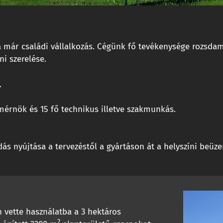
a már családi vállalkozás. Cégünk fő tevékenysége rozsdame
ni szerelése.
.
érnök és 15 fő technikus illetve szakmunkás.
 nyújtása a tervezéstől a gyártáson át a helyszíni beüze
 vette használatba a 3 hektáros
2