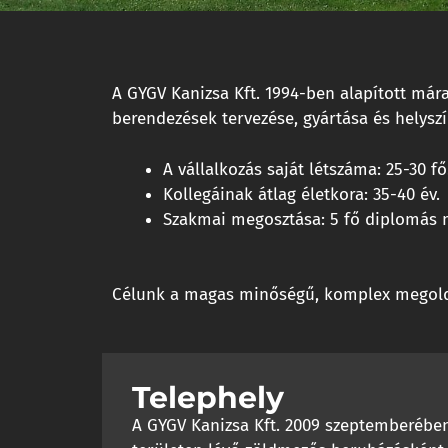
A GYGV Kanizsa Kft. 1994-ben alapított már
berendezések tervezése, gyártása és helyszí
A vállalkozás saját létszáma: 25-30 fő
Kollegáinak átlag életkora: 35-40 év.
Szakmai megosztása: 5 fő diplomás m
Célunk a magas minőségű, komplex megoldás
Telephely
A GYGV Kanizsa Kft. 2009 szeptemberében