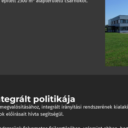
 épített 2300 m
alapterületű csarnokot.
tegrált politikája
ai megvalósításához, integrált irányítási rendszerének kia
k előírásait hívta segítségül.