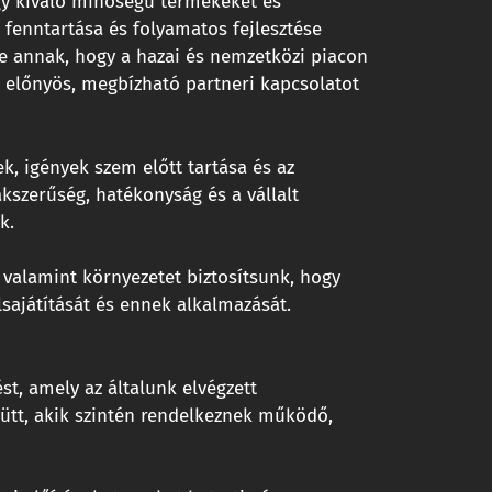
ogy kiváló minőségű termékeket és
fenntartása és folyamatos fejlesztése
le annak, hogy a hazai és nemzetközi piacon
előnyös, megbízható partneri kapcsolatot
, igények szem előtt tartása és az
szerűség, hatékonyság és a vállalt
k.
 valamint környezetet biztosítsunk, hogy
sajátítását és ennek alkalmazását.
t, amely az általunk elvégzett
yütt, akik szintén rendelkeznek működő,