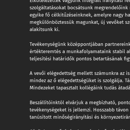
Elkötelezettek vagyunk integrált irányítási
szolgáltatásokat bocsátsunk megrendelőink r
egyike fő célkitűzéseinknek, amelyre nagy ha
megkülönböztessük magunkat, új vevőket sze
alakítsunk ki.
Tevékenységünk középpontjában partnereink e
értékteremtés a munkafolyamataink stabil al
teljesítési határidők pontos betartásának fig
A vevői elégedettség mellett számunkra az is
mindez az ő elégedettségüket is szolgálja. T
Mindezeket tapasztalt kollégáink tudás átadá
Beszállítóinktól elvárjuk a megbízható, pont
tevékenységeket is jellemzi. Hosszabb távon
tanúsított minőségirányítási és környezetirán