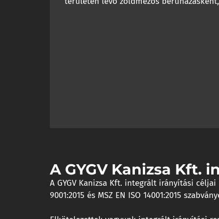
területen lévő zöldmezős beruházásként,
A GYGV Kanizsa Kft. in
A GYGV Kanizsa Kft. integrált irányítási célj
9001:2015 és MSZ EN ISO 14001:2015 szabványo