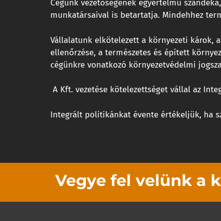
Cégünk vezetőségének egyértelmű szándéka, h
munkatársaival is betartatja. Mindehhez te
Vállalatunk elkötelezett a környezeti károk,
ellenőrzése, a természetes és épített körny
cégünkre vonatkozó környezetvédelmi jogszabá
A Kft. vezetése kötelezettséget vállal az Inte
Integrált politikánkat évente értékeljük, ha
Vegye fel velünk a 