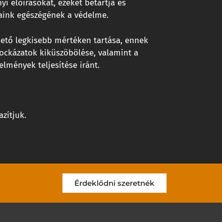
 előírásokat, ezeket betartja és
aink egészégének a védelme.
ehető legkisebb mértéken tartása, ennek
kockázatok kiküszöbölése, valamint a
lmények teljesítése iránt.
zítjuk.
Érdeklődni szeretnék