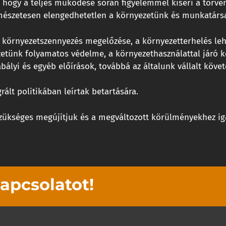
ogy a teljes működése során figyelemmel kíséri a törvényi
rmészetesen elengedhetetlen a környezetünk és munkatárs
 a környezetszennyezés megelőzése, a környezetterhelés l
ezetünk folyamatos védelme, a környezethasználattal járó 
lyi és egyéb előírások, továbbá az általunk vállalt követe
grált politikában leírtak betartására.
 szükséges megújítjuk és a megváltozott körülményekhez iga
kapcsolatot!