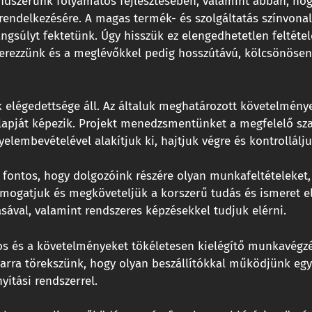
 rendszerünk folyamatos fejlesztésében, valamint abban, h
endelkezésére. A magas termék- és szolgáltatás színvonal 
ngsúlyt fektetünk. Úgy hisszük ez elengedhetetlen feltéte
rezzünk és a meglévőkkel pedig hosszútávú, kölcsönösen 
légedettsége áll. Az általuk meghatározott követelmények
apját képezik. Projekt menedzsmentünket a megfelelő szak
yelembevételével alakítjuk ki, hajtjuk végre és kontrollálju
 fontos, hogy dolgozóink részére olyan munkafeltételeket,
ámogatjuk és megköveteljük a korszerű tudás és ismeret el
sával, valamint rendszeres képzésekkel tudjuk elérni.
os és a követelményeket tökéletesen kielégítő munkavégzés
 arra törekszünk, hogy olyan beszállítókkal működjünk eg
yítási rendszerrel.