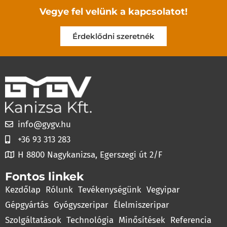
Vegye fel velünk a kapcsolatot!
Érdeklődni szeretnék
info@gygv.hu
+36 93 313 283
H 8800 Nagykanizsa, Egerszegi út 2/F
Fontos linkek
Kezdőlap
Rólunk
Tevékenységünk
Vegyipar
Gépgyártás
Gyógyszeripar
Élelmiszeripar
Szolgáltatások
Technológia
Minősítések
Referencia