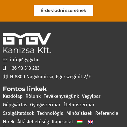
Érdeklődni szeretnék
info@gygv.hu
+36 93 313 283
H 8800 Nagykanizsa, Egerszegi út 2/F
Fontos linkek
Kezdőlap
Rólunk
Tevékenységünk
Vegyipar
Gépgyártás
Gyógyszeripar
Élelmiszeripar
Szolgáltatások
Technológia
Minősítések
Referencia
Hírek
Álláslehetőség
Kapcsolat