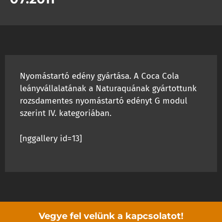
Nyomástartó edény gyártása. A Coca Cola
leányvállalatának a Naturaquának gyártottunk
rozsdamentes nyomástartó edényt G modul
szerint IV. kategoriában.
[nggallery id=13]
Vegye fel velünk a kapcsolatot!