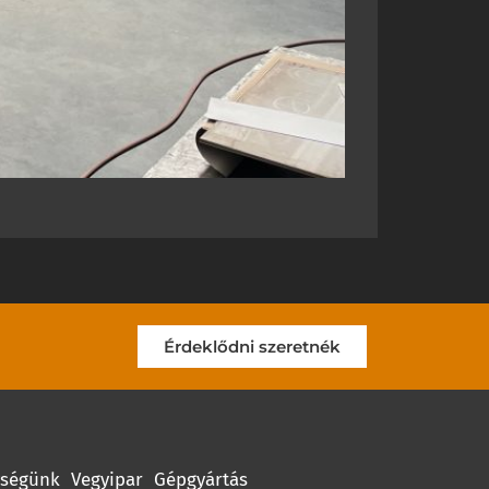
Érdeklődni szeretnék
ységünk
Vegyipar
Gépgyártás