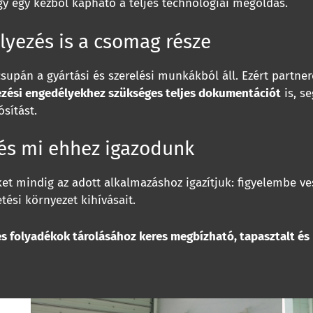
gy egy kézből kapható a teljes technológiai megoldás.
yezés is a csomag része
supán a gyártási és szerelési munkákból áll. Ezért partne
ezési engedélyekhez szükséges teljes dokumentációt
is, se
sítást.
 és mi ehhez igazodunk
et mindig az adott alkalmazáshoz igazítjuk: figyelembe ves
tési környezet kihívásait.
s folyadékok tárolásához keres megbízható, tapasztalt és 