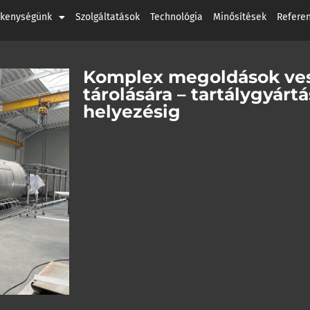
ékenységünk
Szolgáltatások
Technológia
Minősítések
Refere
Komplex megoldások ves
tárolására – tartálygyárt
helyezésig