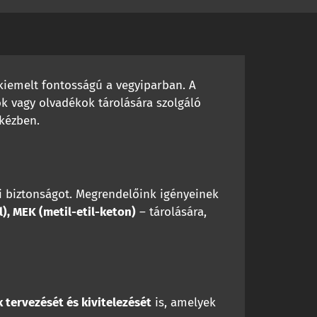
kiemelt fontosságú a vegyiparban. A
ok vagy olvadékok tárolására szolgáló
kézben.
ri biztonságot. Megrendelőink igényeinek
l), MEK (metil-etil-keton)
– tárolására,
 tervezését és kivitelezését
is, amelyek