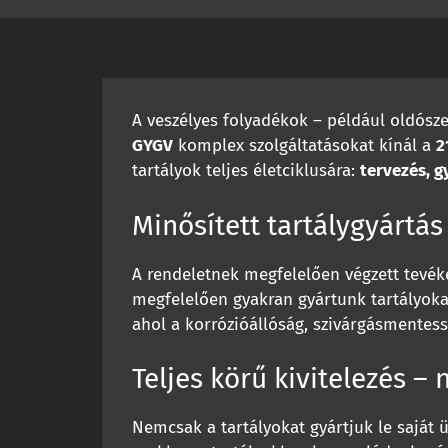
A veszélyes folyadékok – például oldósz
GYGV
komplex szolgáltatásokat kínál a
2
tartályok teljes életciklusára:
tervezés, gy
Minősített tartálygyártás
A rendeletnek megfelelően végzett tevéke
megfelelően gyakran gyártunk tartályok
ahol a korrózióállóság, szivárgásmentess
Teljes körű kivitelezés –
Nemcsak a tartályokat gyártjuk le saját