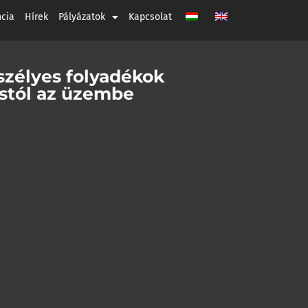
ncia
Hírek
Pályázatok
Kapcsolat
zélyes folyadékok
ástól az üzembe