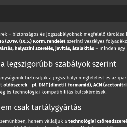
erek – biztonságos és jogszabályoknak megfelelő tárolása 
16/2019. (IX.5.) Korm. rendelet
szerinti veszélyes folyadék
ártás, helyszíni szerelés, javítás, átalakítás
– minden egy 
 a legszigorúbb szabályok szerint
nységeink biztosítják a jogszabályi megfelelést és az ipa
at
oldószerek – pl. DMF (dimetil-formamid), ACN (acetonitri
ég és technológiai kompatibilitás kulcskérdések.
 nem csak tartálygyártás
 üzemünkben, hanem vállaljuk a
technológiai csőrendszerek