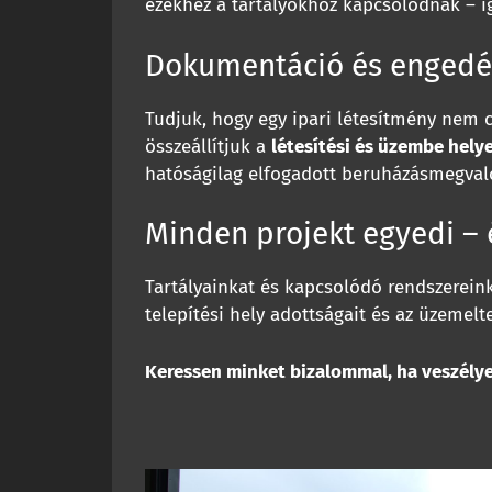
ezekhez a tartályokhoz kapcsolódnak – í
Dokumentáció és engedél
Tudjuk, hogy egy ipari létesítmény nem c
összeállítjuk a
létesítési és üzembe hely
hatóságilag elfogadott beruházásmegvaló
Minden projekt egyedi –
Tartályainkat és kapcsolódó rendszereink
telepítési hely adottságait és az üzemelte
Keressen minket bizalommal, ha veszélye