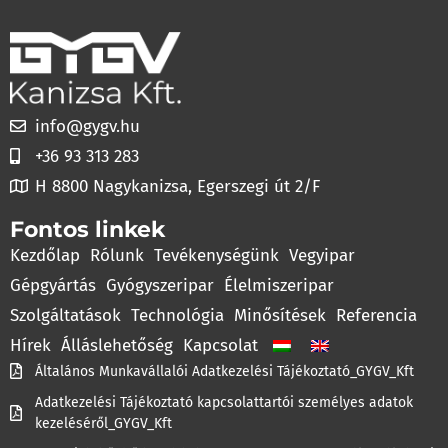
info@gygv.hu
+36 93 313 283
H 8800 Nagykanizsa, Egerszegi út 2/F
Fontos linkek
Kezdőlap
Rólunk
Tevékenységünk
Vegyipar
Gépgyártás
Gyógyszeripar
Élelmiszeripar
Szolgáltatások
Technológia
Minősítések
Referencia
Hírek
Álláslehetőség
Kapcsolat
Általános Munkavállalói Adatkezelési Tájékoztató_GYGV_Kft
Adatkezelési Tájékoztató kapcsolattartói személyes adatok
kezeléséről_GYGV_Kft