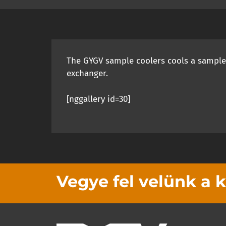
The GYGV sample coolers cools a sample f
exchanger.
[nggallery id=30]
Vegye fel velünk a 