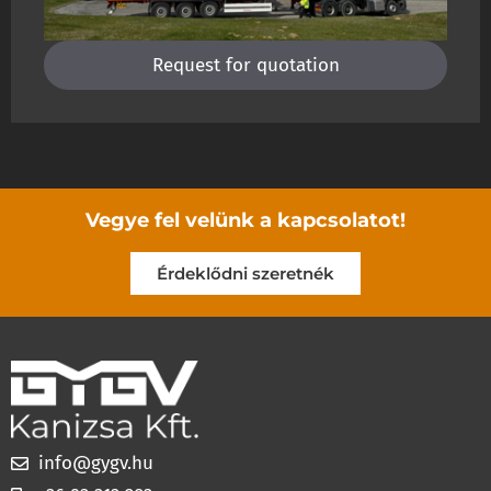
Request for quotation
Vegye fel velünk a kapcsolatot!
Érdeklődni szeretnék
info@gygv.hu