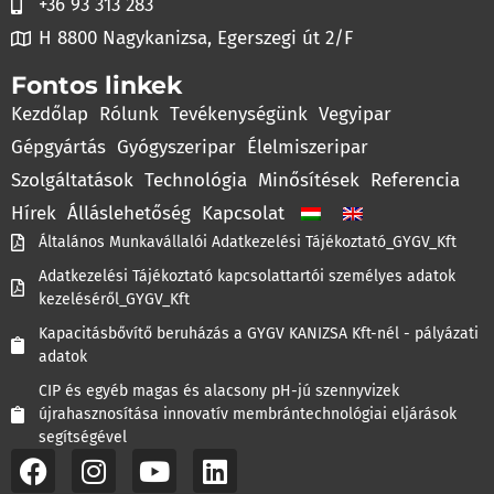
+36 93 313 283
H 8800 Nagykanizsa, Egerszegi út 2/F
Fontos linkek
Kezdőlap
Rólunk
Tevékenységünk
Vegyipar
Gépgyártás
Gyógyszeripar
Élelmiszeripar
Szolgáltatások
Technológia
Minősítések
Referencia
Hírek
Álláslehetőség
Kapcsolat
Általános Munkavállalói Adatkezelési Tájékoztató_GYGV_Kft
Adatkezelési Tájékoztató kapcsolattartói személyes adatok
kezeléséről_GYGV_Kft
Kapacitásbővítő beruházás a GYGV KANIZSA Kft-nél - pályázati
adatok
CIP és egyéb magas és alacsony pH-jú szennyvizek
újrahasznosítása innovatív membrántechnológiai eljárások
segítségével