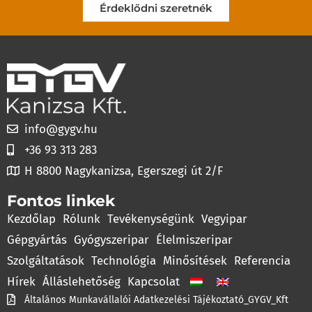
Érdeklődni szeretnék
info@gygv.hu
+36 93 313 283
H 8800 Nagykanizsa, Egerszegi út 2/F
Fontos linkek
Kezdőlap
Rólunk
Tevékenységünk
Vegyipar
Gépgyártás
Gyógyszeripar
Élelmiszeripar
Szolgáltatások
Technológia
Minősítések
Referencia
Hírek
Álláslehetőség
Kapcsolat
Általános Munkavállalói Adatkezelési Tájékoztató_GYGV_Kft