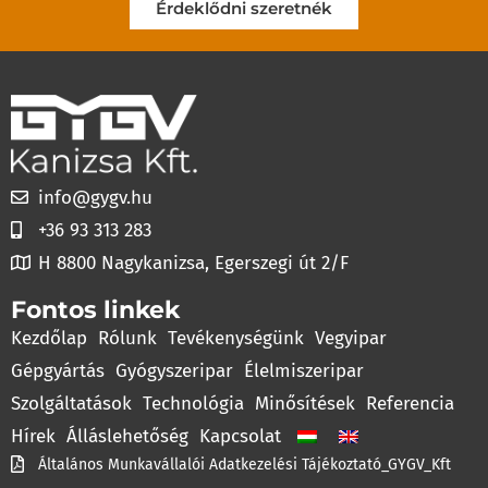
Érdeklődni szeretnék
info@gygv.hu
+36 93 313 283
H 8800 Nagykanizsa, Egerszegi út 2/F
Fontos linkek
Kezdőlap
Rólunk
Tevékenységünk
Vegyipar
Gépgyártás
Gyógyszeripar
Élelmiszeripar
Szolgáltatások
Technológia
Minősítések
Referencia
Hírek
Álláslehetőség
Kapcsolat
Általános Munkavállalói Adatkezelési Tájékoztató_GYGV_Kft