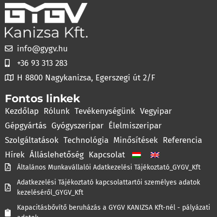
info@gygv.hu
+36 93 313 283
H 8800 Nagykanizsa, Egerszegi út 2/F
Fontos linkek
Kezdőlap
Rólunk
Tevékenységünk
Vegyipar
Gépgyártás
Gyógyszeripar
Élelmiszeripar
Szolgáltatások
Technológia
Minősítések
Referencia
Hírek
Álláslehetőség
Kapcsolat
Általános Munkavállalói Adatkezelési Tájékoztató_GYGV_Kft
Adatkezelési Tájékoztató kapcsolattartói személyes adatok
kezeléséről_GYGV_Kft
Kapacitásbővítő beruházás a GYGV KANIZSA Kft-nél - pályázati