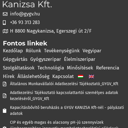
info@gygv.hu
+36 93 313 283
H 8800 Nagykanizsa, Egerszegi út 2/F
Fontos linkek
Kezdőlap
Rólunk
Tevékenységünk
Vegyipar
Gépgyártás
Gyógyszeripar
Élelmiszeripar
Szolgáltatások
Technológia
Minősítések
Referencia
Hírek
Álláslehetőség
Kapcsolat
Általános Munkavállalói Adatkezelési Tájékoztató_GYGV_Kft
Adatkezelési Tájékoztató kapcsolattartói személyes adatok
kezeléséről_GYGV_Kft
Kapacitásbővítő beruházás a GYGV KANIZSA Kft-nél - pályázati
adatok
CIP és egyéb magas és alacsony pH-jú szennyvizek