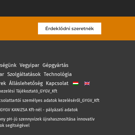
Érdeklődni szeretnék
ységünk
Vegyipar
Gépgyártás
ar
Szolgáltatások
Technológia
rek
Álláslehetőség
Kapcsolat
kezelési Tájékoztató_GYGV_Kft
csolattartói személyes adatok kezeléséről_GYGV_Kft
GYGV KANIZSA Kft-nél - pályázati adatok
ny pH-jú szennyvizek újrahasznosítása innovatív
ok segítségével