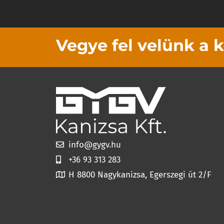
Vegye fel velünk a 
info@gygv.hu
+36 93 313 283
H 8800 Nagykanizsa, Egerszegi út 2/F