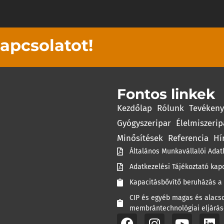
kapcsolatot!
Fontos linkek
Kezdőlap
Rólunk
Tevéken
Gyógyszeripar
Élelmiszerip
Minősítések
Referencia
Hí
Általános Munkavállalói Adat
Adatkezelési Tájékoztató kap
Kapacitásbővítő beruházás a 
CIP és egyéb magas és alacso
membrántechnológiai eljárás