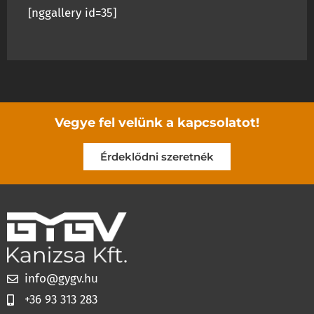
[nggallery id=35]
Vegye fel velünk a kapcsolatot!
Érdeklődni szeretnék
info@gygv.hu
+36 93 313 283