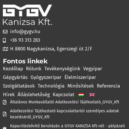
info@gygv.hu
+36 93 313 283
H 8800 Nagykanizsa, Egerszegi út 2/F
Fontos linkek
Kezdőlap
Rólunk
Tevékenységünk
Vegyipar
Gépgyártás
Gyógyszeripar
Élelmiszeripar
Szolgáltatások
Technológia
Minősítések
Referencia
Hírek
Álláslehetőség
Kapcsolat
Általános Munkavállalói Adatkezelési Tájékoztató_GYGV_Kft
Adatkezelési Tájékoztató kapcsolattartói személyes adatok
kezeléséről_GYGV_Kft
Kapacitásbővítő beruházás a GYGV KANIZSA Kft-nél - pályázati