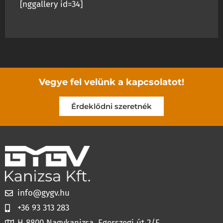
[nggallery id=34]
Vegye fel velünk a kapcsolatot!
Érdeklődni szeretnék
info@gygv.hu
+36 93 313 283
H 8800 Nagykanizsa, Egerszegi út 2/F